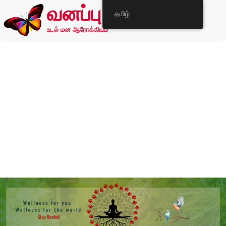
வனப்பு
தமிழ்
உடல் மன ஆரோக்கியம்