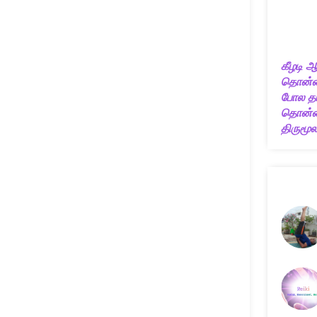
கீழடி ஆ
தொன்ம
போல தம
தொன்மை
திருமூலர