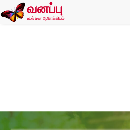
வனப்பு
உடல் மன ஆரோக்கியம்