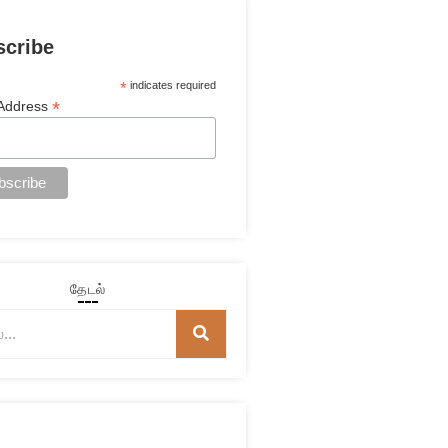
scribe
*
indicates required
*
 Address
தேடல்