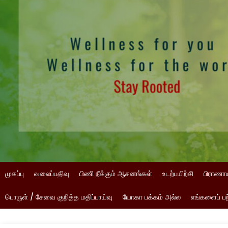
முகப்பு
வலைப்பதிவு
பிணி நீக்கும் ஆசனங்கள்
உடற்பயிற்சி
பிராணா
பொருள் / சேவை குறித்த மதிப்பாய்வு
யோகா பக்கம் அல்ல
எங்களைப் பற