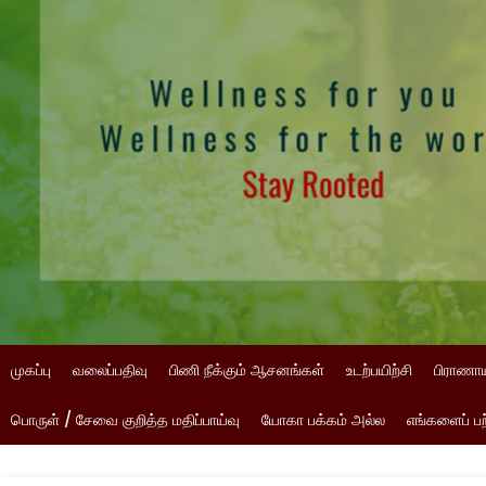
முகப்பு
வலைப்பதிவு
பிணி நீக்கும் ஆசனங்கள்
உடற்பயிற்சி
பிராணா
பொருள் / சேவை குறித்த மதிப்பாய்வு
யோகா பக்கம் அல்ல
எங்களைப் பற