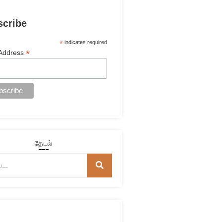
scribe
*
indicates required
*
 Address
தேடல்