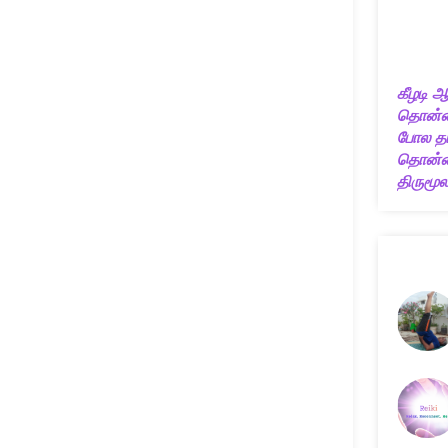
கீழடி ஆ
தொன்ம
போல தம
தொன்மை
திருமூலர