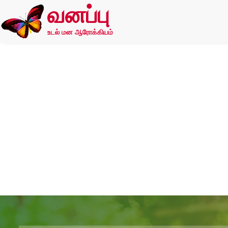
வனப்பு
உடல் மன ஆரோக்கியம்