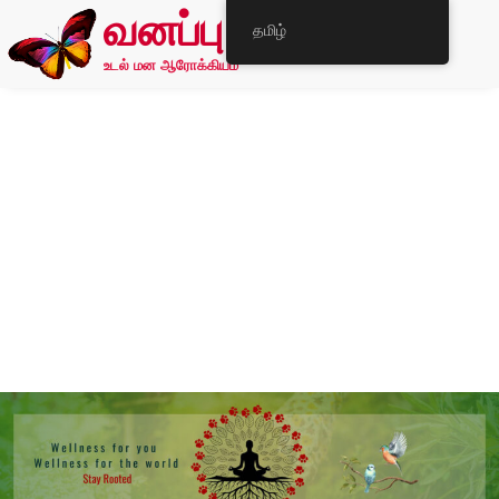
வனப்பு
தமிழ்
உடல் மன ஆரோக்கியம்