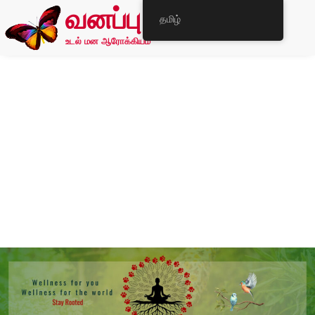
வனப்பு
தமிழ்
உடல் மன ஆரோக்கியம்