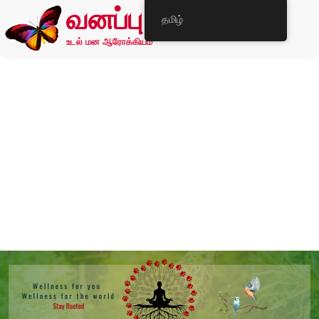
வனப்பு
தமிழ்
உடல் மன ஆரோக்கியம்