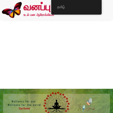
வனப்பு
தமிழ்
உடல் மன ஆரோக்கியம்