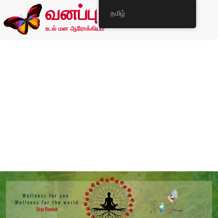
வனப்பு
தமிழ்
உடல் மன ஆரோக்கியம்