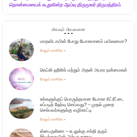
தொன்மையைக் கூறுகின்ற ஆய்வு திருமூலர் திருமந்திரம்.
மிகவும் பிரபலமான
மாதவிடாயின் போது யோகாசனம் பயிலலாமா?
மேலும் வாசிக்க »
ரெய்கி ஹீலிங் மற்றும் அதன் அபார நன்மைகள்
மேலும் வாசிக்க »
உங்களுக்குப் பொருத்தமான யோகா ரிட்ரீட்டை
எப்படித் தேர்வு செய்வது? – முதல் முறை
செல்பவர்களுக்கு வழிகாட்டி
மேலும் வாசிக்க »
ஸ்பைருலினா – உடலுக்கு சக்தி தரும்
இயற்கையின் அற்புத உணவு