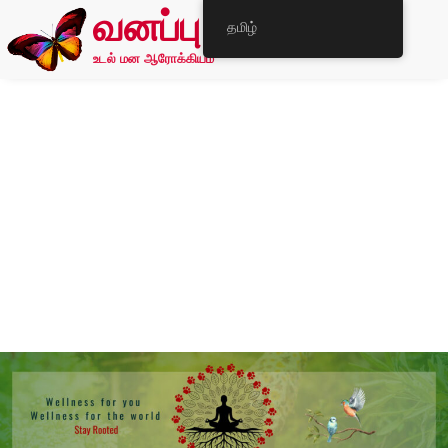
வனப்பு
தமிழ்
உடல் மன ஆரோக்கியம்