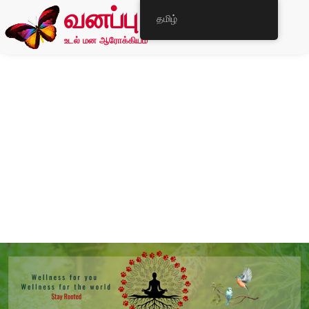
வனப்பு
தமிழ்
உடல் மன ஆரோக்கியம்