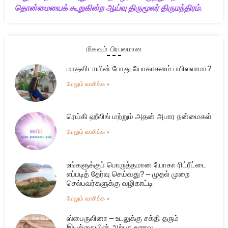
தொன்மையைக் கூறுகின்ற ஆய்வு திருமூலர் திருமந்திரம்.
மிகவும் பிரபலமான
மாதவிடாயின் போது யோகாசனம் பயிலலாமா?
மேலும் வாசிக்க »
ரெய்கி ஹீலிங் மற்றும் அதன் அபார நன்மைகள்
மேலும் வாசிக்க »
உங்களுக்குப் பொருத்தமான யோகா ரிட்ரீட்டை
எப்படித் தேர்வு செய்வது? – முதல் முறை
செல்பவர்களுக்கு வழிகாட்டி
மேலும் வாசிக்க »
ஸ்பைருலினா – உடலுக்கு சக்தி தரும்
இயற்கையின் அற்புத உணவு