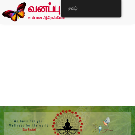
வனப்பு
தமிழ்
உடல் மன ஆரோக்கியம்