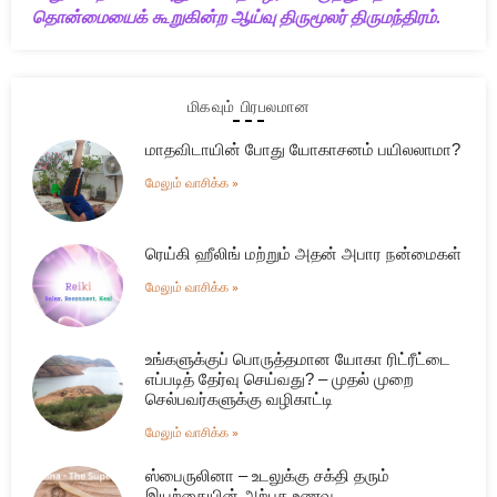
தொன்மையைக் கூறுகின்ற ஆய்வு திருமூலர் திருமந்திரம்.
மிகவும் பிரபலமான
மாதவிடாயின் போது யோகாசனம் பயிலலாமா?
மேலும் வாசிக்க »
ரெய்கி ஹீலிங் மற்றும் அதன் அபார நன்மைகள்
மேலும் வாசிக்க »
உங்களுக்குப் பொருத்தமான யோகா ரிட்ரீட்டை
எப்படித் தேர்வு செய்வது? – முதல் முறை
செல்பவர்களுக்கு வழிகாட்டி
மேலும் வாசிக்க »
ஸ்பைருலினா – உடலுக்கு சக்தி தரும்
இயற்கையின் அற்புத உணவு