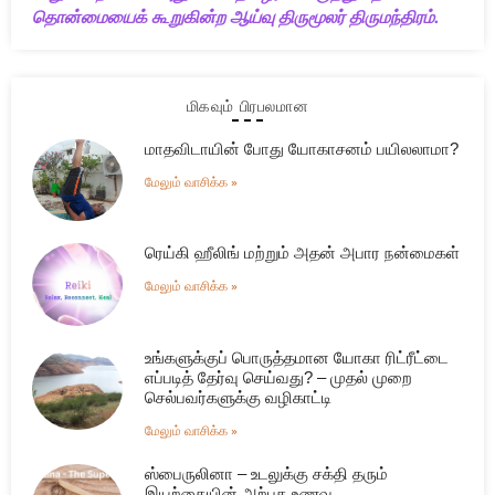
தொன்மையைக் கூறுகின்ற ஆய்வு திருமூலர் திருமந்திரம்.
மிகவும் பிரபலமான
மாதவிடாயின் போது யோகாசனம் பயிலலாமா?
மேலும் வாசிக்க »
ரெய்கி ஹீலிங் மற்றும் அதன் அபார நன்மைகள்
மேலும் வாசிக்க »
உங்களுக்குப் பொருத்தமான யோகா ரிட்ரீட்டை
எப்படித் தேர்வு செய்வது? – முதல் முறை
செல்பவர்களுக்கு வழிகாட்டி
மேலும் வாசிக்க »
ஸ்பைருலினா – உடலுக்கு சக்தி தரும்
இயற்கையின் அற்புத உணவு