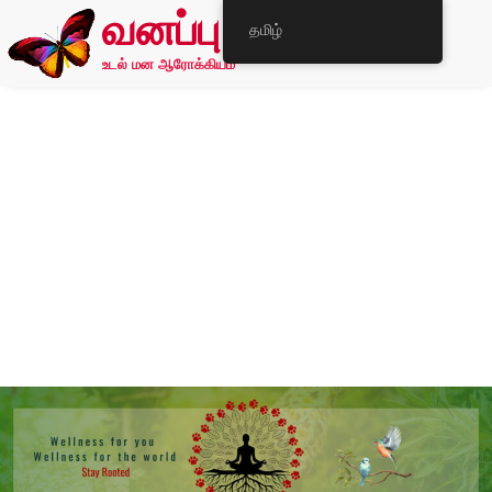
வனப்பு
தமிழ்
உடல் மன ஆரோக்கியம்