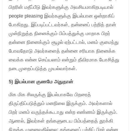
பிறரின் மதீப்பீடு இவர்களுக்கு அவசியமாகிறபடியால்
people pleasing இவர்களுக்கு இயல்பான ஒன்றாகிப்
போகிறது. இப்படிப்பட்டவர்கள், தன்னைப் பற்றித் தான்
முன்நிறுத்த நினைக்கும் பிம்பத்துக்கு மாறாக பிறர்
தன்னை நினைக்கும் சூழல் ஏற்பட்டால், மனம் குமைந்து
போவதோடு அவர்களைத் தன்னை சரியாக நினைக்க
வைக்க என்ன செய்யலாம் என்றும் தீவிரமாக யோசித்து
நடைமுறைப்படுத்த முயல்வார்கள்.
5) இயல்பான குணமே அதுதான்
மிக மிக சிலருக்கு இயல்பாகவே பிறரைத்
திருப்திப்படுத்தும் மனநிலை இருக்கும். அவர்களால்
பிறர் மனம் வருந்தக்கூடாது என்ற எண்ணம் இருக்கும்.
ஆனால், இவர்கள் தங்களுடைய பிம்பத்தைத் தூக்கி
நிறுத்த முனைவதில்லை; தங்களைப் பற்றிப் பிறர் என்ன