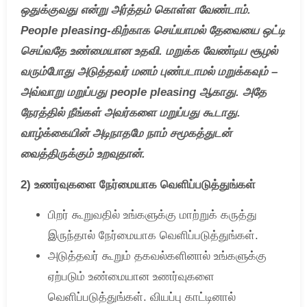
ஒதுக்குவது என்று அர்த்தம் கொள்ள வேண்டாம்.
People pleasing-கிற்காக செய்யாமல் தேவையை ஒட்டி
செய்வதே உண்மையான உதவி. மறுக்க வேண்டிய சூழல்
வரும்போது அடுத்தவர் மனம் புண்படாமல் மறுக்கவும் –
அவ்வாறு மறுப்பது people pleasing ஆகாது. அதே
நேரத்தில் நீங்கள் அவர்களை மறுப்பது கூடாது.
வாழ்க்கையின் அடிநாதமே நாம் சமூகத்துடன்
வைத்திருக்கும் உறவுதான்.
2) உணர்வுகளை நேர்மையாக வெளிப்படுத்துங்கள்
பிறர் கூறுவதில் உங்களுக்கு மாற்றுக் கருத்து
இருந்தால் நேர்மையாக வெளிப்படுத்துங்கள்.
அடுத்தவர் கூறும் தகவல்களினால் உங்களுக்கு
ஏற்படும் உண்மையான உணர்வுகளை
வெளிப்படுத்துங்கள். வியப்பு காட்டினால்