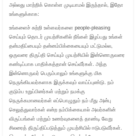
அல்லது மாற்றிக் கொள்ள முடியாமல் இருந்தால், இதோ
உங்களுக்காக:
உங்களைச் சுற்றி உள்ளவர்களை people-pleasing
செய்யும் தொடர் முயற்சிகளில் நீங்கள் இழப்பது உங்கள்
தன்மதிப்பையும் தன்னம்பிக்கையையும் மட்டுமல்ல,
ஒருவரை திருப்தி செய்யும் முயற்சியில் இன்னொருவரை
கண்டிப்பாக பாதிக்கத்தான் செய்வீர்கள். அந்த
இன்னொருவர் பெரும்பாலும் உங்களுக்கு மிக
நெருங்கியவர்களாக இருக்கவும் வாய்ப்புண்டு. நம்
குடும்ப உறுப்பினர்கள் மற்றும் நமக்கு
நெருக்கமானவர்கள் எப்பொழுதும் நம் மீது அன்பு
செலுத்துவார்கள் என்ற நம்பிக்கையால் அவர்களின்
விருப்பங்கள் மற்றும் உணர்வுகளைத் தாண்டி வேறு
சிலரைத் திருப்திப்படுத்தும் முயற்சியில் ஈடுபடுவீர்கள்.