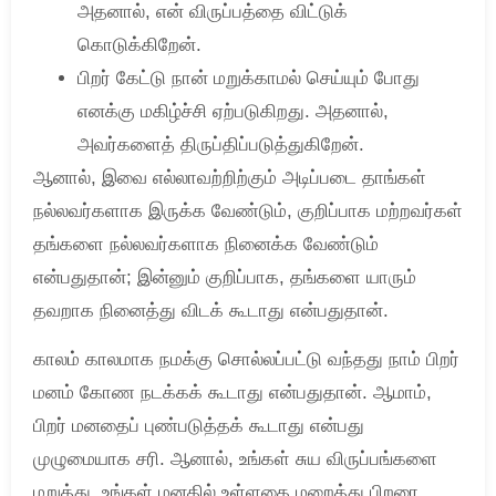
அதனால், என் விருப்பத்தை விட்டுக்
கொடுக்கிறேன்.
பிறர் கேட்டு நான் மறுக்காமல் செய்யும் போது
எனக்கு மகிழ்ச்சி ஏற்படுகிறது. அதனால்,
அவர்களைத் திருப்திப்படுத்துகிறேன்.
ஆனால், இவை எல்லாவற்றிற்கும் அடிப்படை தாங்கள்
நல்லவர்களாக இருக்க வேண்டும், குறிப்பாக மற்றவர்கள்
தங்களை நல்லவர்களாக நினைக்க வேண்டும்
என்பதுதான்; இன்னும் குறிப்பாக, தங்களை யாரும்
தவறாக நினைத்து விடக் கூடாது என்பதுதான்.
காலம் காலமாக நமக்கு சொல்லப்பட்டு வந்தது நாம் பிறர்
மனம் கோண நடக்கக் கூடாது என்பதுதான். ஆமாம்,
பிறர் மனதைப் புண்படுத்தக் கூடாது என்பது
முழுமையாக சரி. ஆனால், உங்கள் சுய விருப்பங்களை
மறுத்து, உங்கள் மனதில் உள்ளதை மறைத்து பிறரை