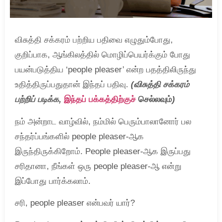
விசுத்தி சக்கரம் பற்றிய பதிவை எழுதும்போது,
குறிப்பாக, ஆங்கிலத்தில் மொழிப்பெயர்க்கும் போது
பயன்படுத்திய ‘people pleaser’ என்ற பதத்திலிருந்து
உதித்திருப்பதுதான் இந்தப் பதிவு.
(விசுத்தி சக்கரம்
பற்றிப் படிக்க,
இந்தப் பக்கத்திற்குச்
செல்லவும்
)
நம் அன்றாட வாழ்வில், நம்மில் பெரும்பாலானோர் பல
சந்தர்ப்பங்களில் people pleaser-ஆக
இருந்திருக்கிறோம். People pleaser-ஆக இருப்பது
சரிதானா, நீங்கள் ஒரு people pleaser-ஆ என்று
இப்போது பார்க்கலாம்.
சரி, people pleaser என்பவர் யார்?