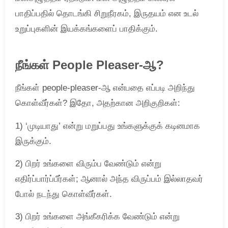
பாதிப்பதில் தொடங்கி சிறுநீரகம், இருதயம் என உடல்
உறுப்புகளின் இயக்கங்களைப் பாதிக்கும்.
நீங்கள் People Pleaser-ஆ?
நீங்கள் people-pleaser-ஆ என்பதை எப்படி அறிந்து
கொள்வீர்கள்? இதோ, அதற்கான அறிகுறிகள்:
1) ‘முடியாது’ என்று மறுப்பது உங்களுக்குக் கடினமாக
இருக்கும்.
2) பிறர் உங்களை விரும்ப வேண்டும் என்று
எதிர்ப்பார்ப்பீர்கள்; ஆனால் அந்த விருப்பம் இல்லாதவர்
போல் நடந்து கொள்வீர்கள்.
3) பிறர் உங்களை அங்கீகரிக்க வேண்டும் என்று