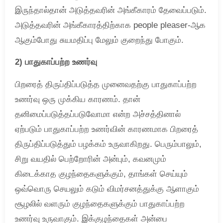
இருந்தால்தான் அடுத்தவரின் அங்கீகாரம் தேவைப்படும்.
அடுத்தவரின் அங்கீகாரத்திற்காக people pleaser-ஆக
ஆகும்போது சுயமதிப்பு மேலும் குறைந்து போகும்.
2) பாதுகாப்பற்ற உணர்வு
பிறரைத் திருப்திப்படுத்த முனைவதற்கு பாதுகாப்பற்ற
உணர்வு ஒரு முக்கிய காரணம். தான்
தனிமைப்படுத்தப்படுவோமா என்ற அச்சத்தினால்
ஏற்படும் பாதுகாப்பற்ற உணர்வின் காரணமாக பிறரைத்
திருப்திப்படுத்தும் பழக்கம் உருவாகிறது. பெரும்பாலும்,
சிறு வயதில் பெற்றோரின் அன்பும், கவனமும்
கிடைக்காத குழந்தைகளுக்கும், தாங்கள் செய்யும்
ஒவ்வொரு செயலும் கடும் விமர்சனத்துக்கு ஆளாகும்
சூழலில் வளரும் குழந்தைகளுக்கும் பாதுகாப்பற்ற
உணர்வு உருவாகும். இக்குழந்தைகள் அன்பை