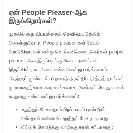
ஏன் People Pleaser-ஆக
இருக்கிறார்கள்?
முதலில் ஒரு விடயத்தைத் தெளிவுப்படுத்திக்
கொள்ளுவோம். People pleaser-கள் வேடம்
போடுகிறார்கள் என்று சொல்லவில்லை. அவர்கள் people
pleaser-ஆக இருப்பதற்கு சில காரணங்கள்
இருக்கின்றன. அவை என்னவென்று பார்க்கலாம்.
அதற்கும் முன்னால், பிறரைத் திருப்திப்படுத்தத் தாங்கள்
முனைவதற்கான காரணங்களாக அவர்கள் பொதுவாகக்
கூறுவது என்ன என்று பார்க்கலாம்:
மறுத்துப் பேசுவதால் பிறர் மனம் புண்படும்
என்பதால் என்னால் மறுத்துப் பேச முடியாது
விட்டுக் கொடுத்து வாழ்வதுதான் சரியானது;