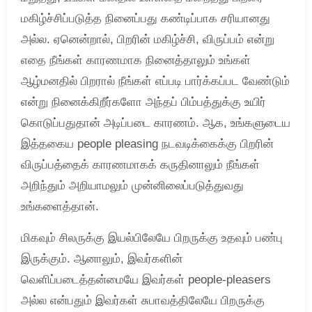
மகிழ்ச்சிப்படுத்த நினைப்பது கண்டிப்பாக சரியானது
அல்ல. ஏனென்றால், பிறரின் மகிழ்ச்சி, விருப்பம் என்று
எதை நீங்கள் காரணமாக நினைத்தாலும் உங்கள்
ஆழ்மனதில் பிறரால் நீங்கள் எப்படி பார்க்கப்பட வேண்டும்
என்று நினைக்கிறீர்களோ அந்தப் பிம்பத்துக்கு உயிர்
கொடுப்பதுதான் அடிப்படை காரணம். ஆக, உங்களுடைய
இத்தகைய people pleasing நடவடிக்கைக்கு பிறரின்
விருப்பத்தைக் காரணமாகக் கருதினாலும் நீங்கள்
அறிந்தும் அறியாமலும் முன்னிலைப்படுத்துவது
உங்களைத்தான்.
மிகவும் சிலருக்கு இயல்பிலேயே பிறருக்கு உதவும் பண்பு
இருக்கும். ஆனாலும், இவர்களின்
வெளிப்படைத்தன்மையே இவர்கள் people-pleasers
அல்ல என்பதும் இவர்கள் சுபாவத்திலேயே பிறருக்கு