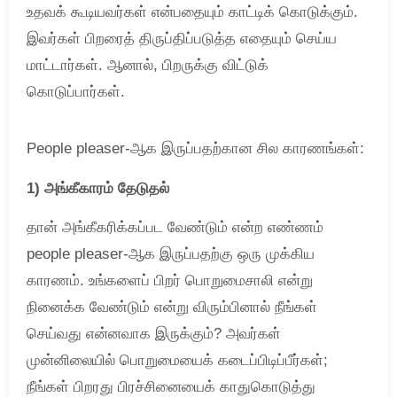
உதவக் கூடியவர்கள் என்பதையும் காட்டிக் கொடுக்கும்.
இவர்கள் பிறரைத் திருப்திப்படுத்த எதையும் செய்ய
மாட்டார்கள். ஆனால், பிறருக்கு விட்டுக்
கொடுப்பார்கள்.
People pleaser-ஆக இருப்பதற்கான சில காரணங்கள்:
1) அங்கீகாரம் தேடுதல்
தான் அங்கீகரிக்கப்பட வேண்டும் என்ற எண்ணம்
people pleaser-ஆக இருப்பதற்கு ஒரு முக்கிய
காரணம். உங்களைப் பிறர் பொறுமைசாலி என்று
நினைக்க வேண்டும் என்று விரும்பினால் நீங்கள்
செய்வது என்னவாக இருக்கும்? அவர்கள்
முன்னிலையில் பொறுமையைக் கடைப்பிடிப்பீர்கள்;
நீங்கள் பிறரது பிரச்சினையைக் காதுகொடுத்து