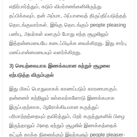
எதிர்பார்த்தும், கடும் விமர்சனங்களிலிருந்து
தப்பிக்கவும், தன் அம்மா, அப்பாவைத் திருப்திப்படுத்தத்
தொடங்குவார்கள். இங்கு தொடங்கும் people pleasing
பண்பு, அவர்கள் வளரும் போது எந்த சூழலிலும்
இத்தன்மையையே கடைப்பிடிக்க வைக்கிறது. இது சார்பு
மனப்பான்மையையும் வளர்க்கிறது.
3) செயற்கையாக இணக்கமான சுற்றுச் சூழலை
ஏற்படுத்த விரும்புதல்
இது மிகப் பொதுவாகக் காணப்படும் காரணமாகும்.
தன்னைச் சுற்றிலும் உள்ளவர்களோடு இணக்கமாக
இருப்பதற்காக, ஆரோக்கியமான கருத்துப்
பரிமாற்றத்தையும் தவிர்த்தும், பிறர் கருத்துகளில் பிழை
இருந்தாலும் அதை ஏற்றும் சூழலில் இணக்கத்தைக்
கட்டிக் காக்க நினைக்கும் இவர்களும் people pleaser-