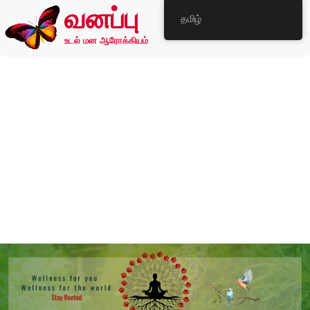
வனப்பு
தமிழ்
உடல் மன ஆரோக்கியம்