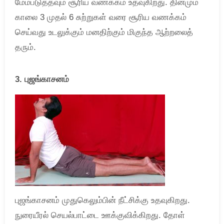
மேம்படுத்தவும் சூரிய வணக்கம் உதவுகிறது. தினமும்
காலை 3 முதல் 6 சுற்றுகள் வரை சூரிய வணக்கம்
செய்வது உடலுக்கும் மனதிற்கும் மிகுந்த ஆற்றலைத்
தரும்.
3. புஜங்காசனம்
புஜங்காசனம் முதுகெலும்பின் நீட்சிக்கு உதவுகிறது.
நுரையீரல் செயல்பாட்டை ஊக்குவிக்கிறது. தோள்