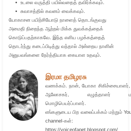
உடலை வருத்தி பயில்வதைத் தவிர்க்கவும்.
சுவாசத்தில் கவனம் வைக்கவும்.
யோகாசன பயிற்சியோடு நாளைத் தொடங்குவது
அமைதி நிறைந்த ஆற்றல் மிக்க துவக்கத்தைக்
கொடுப்பதற்காகவே. இந்த எளிய பழக்கத்தைத்
தொடர்ந்து கடைப்பிடித்து வந்தால் அன்றைய நாளின்
அனுபவங்களை நேர்த்தியாக கையாள உதவும்.
இரமா தமிழரசு
வணக்கம். நான், யோகா சிகிச்சையாளர்
ஆலோசகர், எழுத்தாளர் மற்
மொழிபெயர்ப்பாளர்.
எங்களுடைய பிற வலைப்பக்கம் மற்றும் Yo
channel-கள்:
https://voiceofapet.blogspot.com/