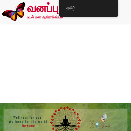
வனப்பு
தமிழ்
உடல் மன ஆரோக்கியம்