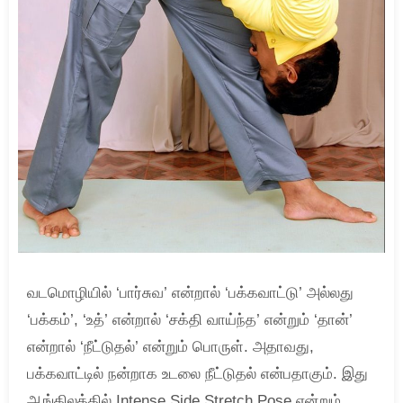
வடமொழியில் ‘பார்சுவ’ என்றால் ‘பக்கவாட்டு’ அல்லது
‘பக்கம்’, ‘உத்’ என்றால் ‘சக்தி வாய்ந்த’ என்றும் ‘தான்’
என்றால் ‘நீட்டுதல்’ என்றும் பொருள். அதாவது,
பக்கவாட்டில் நன்றாக உடலை நீட்டுதல் என்பதாகும். இது
ஆங்கிலத்தில் Intense Side Stretch Pose என்றும்