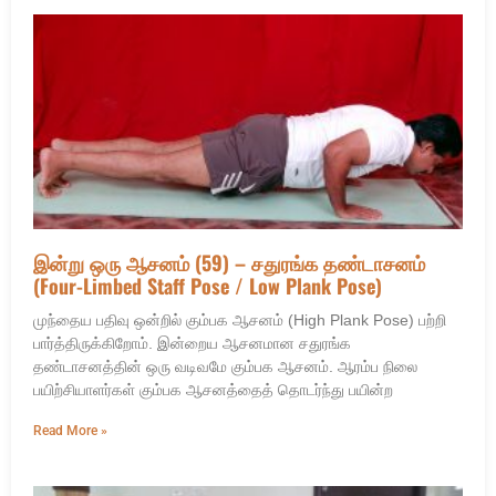
இன்று ஒரு ஆசனம் (59) – சதுரங்க தண்டாசனம்
(Four-Limbed Staff Pose / Low Plank Pose)
முந்தைய பதிவு ஒன்றில் கும்பக ஆசனம் (High Plank Pose) பற்றி
பார்த்திருக்கிறோம். இன்றைய ஆசனமான சதுரங்க
தண்டாசனத்தின் ஒரு வடிவமே கும்பக ஆசனம். ஆரம்ப நிலை
பயிற்சியாளர்கள் கும்பக ஆசனத்தைத் தொடர்ந்து பயின்ற
Read More »