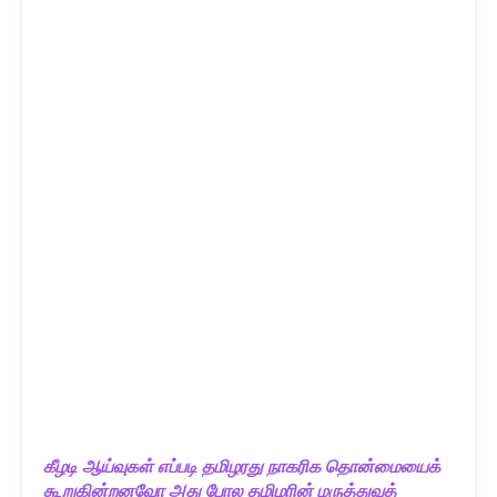
கீழடி ஆய்வுகள் எப்படி தமிழரது நாகரிக தொன்மையைக்
கூறுகின்றனவோ அது போல தமிழரின் மருத்துவத்