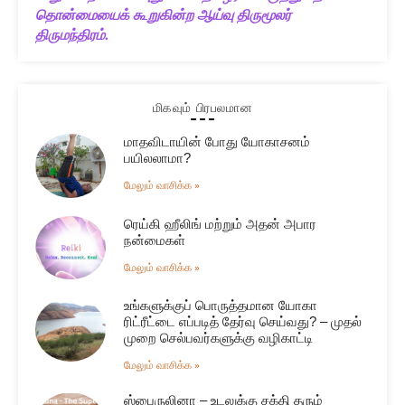
தொன்மையைக் கூறுகின்ற ஆய்வு திருமூலர்
திருமந்திரம்.
மிகவும் பிரபலமான
மாதவிடாயின் போது யோகாசனம்
பயிலலாமா?
மேலும் வாசிக்க »
ரெய்கி ஹீலிங் மற்றும் அதன் அபார
நன்மைகள்
மேலும் வாசிக்க »
உங்களுக்குப் பொருத்தமான யோகா
ரிட்ரீட்டை எப்படித் தேர்வு செய்வது? – முதல்
முறை செல்பவர்களுக்கு வழிகாட்டி
மேலும் வாசிக்க »
ஸ்பைருலினா – உடலுக்கு சக்தி தரும்