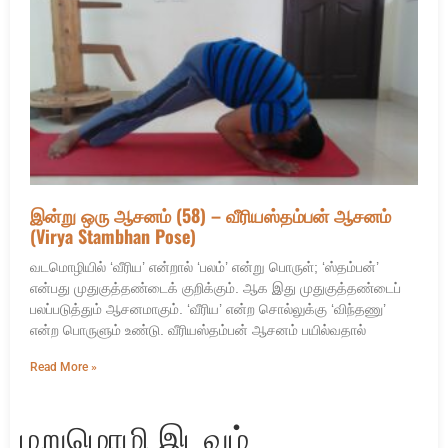
இன்று ஒரு ஆசனம் (58) – வீரியஸ்தம்பன் ஆசனம்
(Virya Stambhan Pose)
வடமொழியில் ‘வீரிய’ என்றால் ‘பலம்’ என்று பொருள்; ‘ஸ்தம்பன்’
என்பது முதுகுத்தண்டைக் குறிக்கும். ஆக இது முதுகுத்தண்டைப்
பலப்படுத்தும் ஆசனமாகும். ‘வீரிய’ என்ற சொல்லுக்கு ‘விந்தணு’
என்ற பொருளும் உண்டு. வீரியஸ்தம்பன் ஆசனம் பயில்வதால்
Read More »
மறுமொழி இடவும்