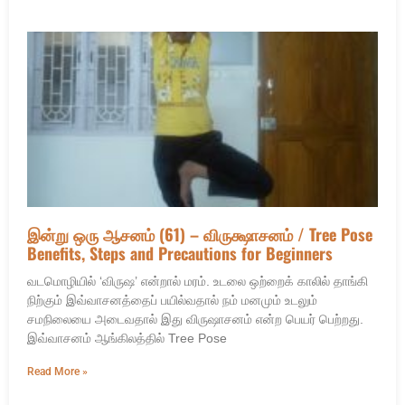
இன்று ஒரு ஆசனம் (61) – விருக்ஷாசனம் / Tree Pose
Benefits, Steps and Precautions for Beginners
வடமொழியில் ‘விருஷ’ என்றால் மரம். உடலை ஒற்றைக் காலில் தாங்கி
நிற்கும் இவ்வாசனத்தைப் பயில்வதால் நம் மனமும் உடலும்
சமநிலையை அடைவதால் இது விருஷாசனம் என்ற பெயர் பெற்றது.
இவ்வாசனம் ஆங்கிலத்தில் Tree Pose
Read More »