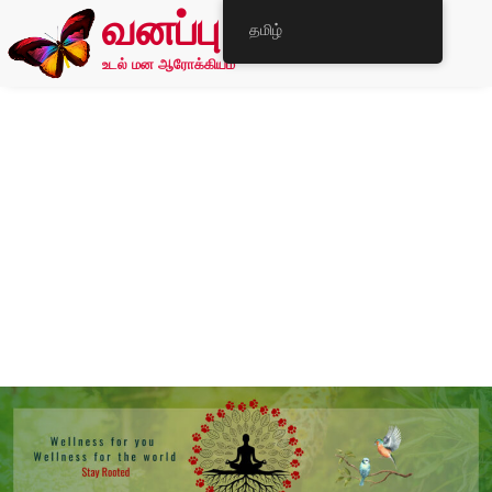
வனப்பு
தமிழ்
உடல் மன ஆரோக்கியம்