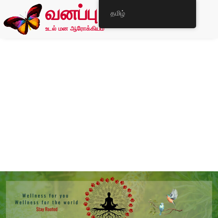
வனப்பு
தமிழ்
உடல் மன ஆரோக்கியம்