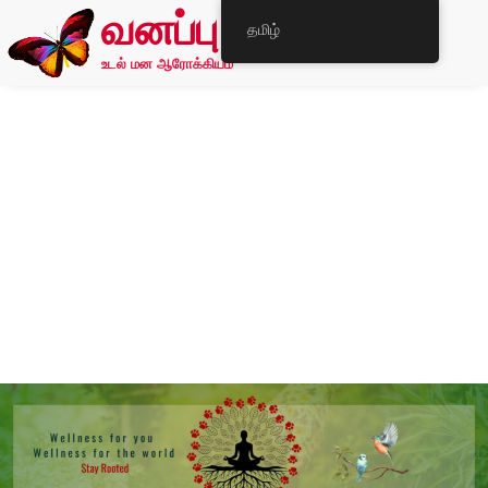
வனப்பு
தமிழ்
உடல் மன ஆரோக்கியம்