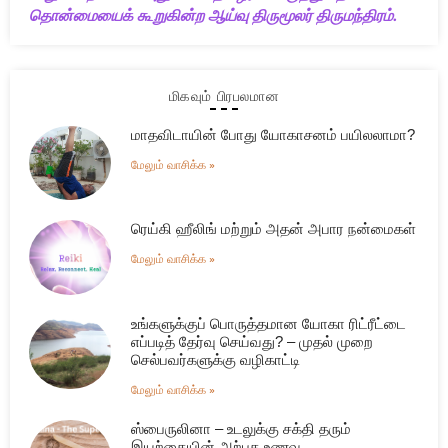
தொன்மையைக் கூறுகின்ற ஆய்வு திருமூலர் திருமந்திரம்.
மிகவும் பிரபலமான
மாதவிடாயின் போது யோகாசனம் பயிலலாமா?
மேலும் வாசிக்க »
ரெய்கி ஹீலிங் மற்றும் அதன் அபார நன்மைகள்
மேலும் வாசிக்க »
உங்களுக்குப் பொருத்தமான யோகா ரிட்ரீட்டை
எப்படித் தேர்வு செய்வது? – முதல் முறை
செல்பவர்களுக்கு வழிகாட்டி
மேலும் வாசிக்க »
ஸ்பைருலினா – உடலுக்கு சக்தி தரும்
இயற்கையின் அற்புத உணவு