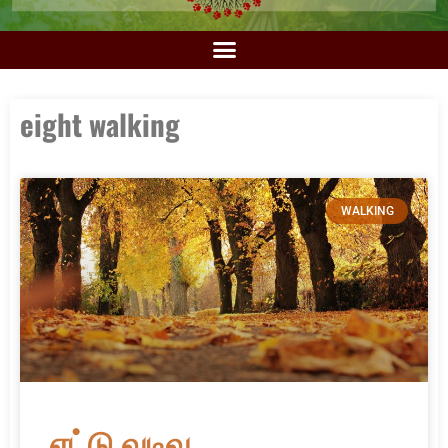
eight walking
WALKING
எட்டு வடிவ