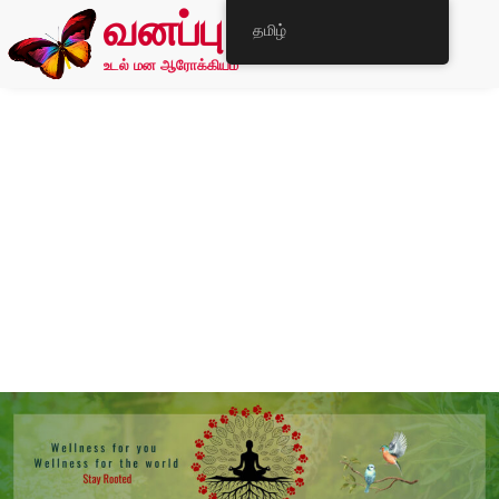
வனப்பு
தமிழ்
உடல் மன ஆரோக்கியம்