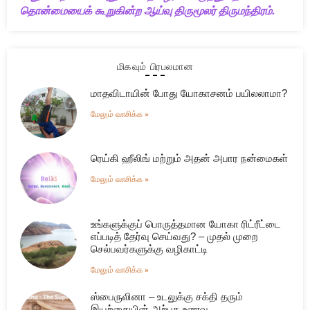
தொன்மையைக் கூறுகின்ற ஆய்வு திருமூலர் திருமந்திரம்.
மிகவும் பிரபலமான
மாதவிடாயின் போது யோகாசனம் பயிலலாமா?
மேலும் வாசிக்க »
ரெய்கி ஹீலிங் மற்றும் அதன் அபார நன்மைகள்
மேலும் வாசிக்க »
உங்களுக்குப் பொருத்தமான யோகா ரிட்ரீட்டை
எப்படித் தேர்வு செய்வது? – முதல் முறை
செல்பவர்களுக்கு வழிகாட்டி
மேலும் வாசிக்க »
ஸ்பைருலினா – உடலுக்கு சக்தி தரும்
இயற்கையின் அற்புத உணவு