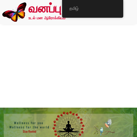
வனப்பு
தமிழ்
உடல் மன ஆரோக்கியம்