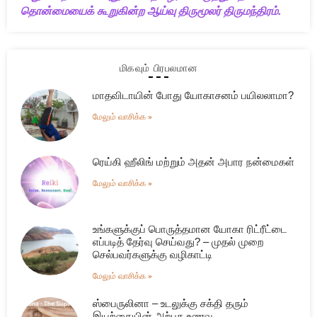
தொன்மையைக் கூறுகின்ற ஆய்வு திருமூலர் திருமந்திரம்.
மிகவும் பிரபலமான
மாதவிடாயின் போது யோகாசனம் பயிலலாமா?
மேலும் வாசிக்க »
ரெய்கி ஹீலிங் மற்றும் அதன் அபார நன்மைகள்
மேலும் வாசிக்க »
உங்களுக்குப் பொருத்தமான யோகா ரிட்ரீட்டை
எப்படித் தேர்வு செய்வது? – முதல் முறை
செல்பவர்களுக்கு வழிகாட்டி
மேலும் வாசிக்க »
ஸ்பைருலினா – உடலுக்கு சக்தி தரும்
இயற்கையின் அற்புத உணவு