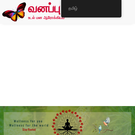
வனப்பு
தமிழ்
உடல் மன ஆரோக்கியம்