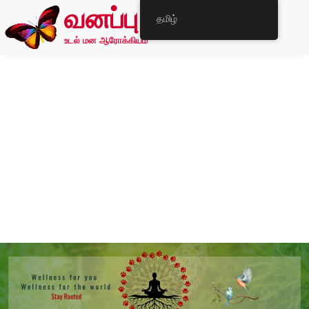
வனப்பு
தமிழ்
உடல் மன ஆரோக்கியம்