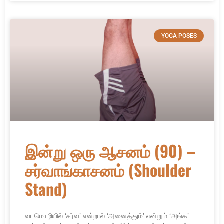
YOGA POSES
இன்று ஒரு ஆசனம் (90) –
சர்வாங்காசனம் (Shoulder
Stand)
வடமொழியில் ‘சர்வ’ என்றால் ‘அனைத்தும்’ என்றும் ‘அங்க’