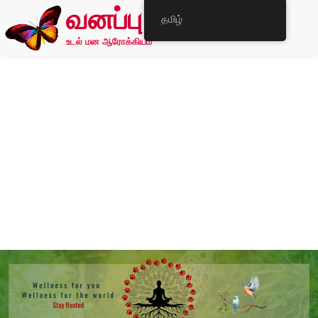
வனப்பு
தமிழ்
உடல் மன ஆரோக்கியம்