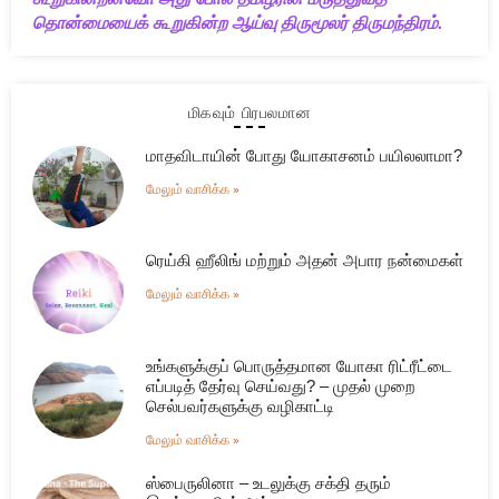
தொன்மையைக் கூறுகின்ற ஆய்வு திருமூலர் திருமந்திரம்.
மிகவும் பிரபலமான
மாதவிடாயின் போது யோகாசனம் பயிலலாமா?
மேலும் வாசிக்க »
ரெய்கி ஹீலிங் மற்றும் அதன் அபார நன்மைகள்
மேலும் வாசிக்க »
உங்களுக்குப் பொருத்தமான யோகா ரிட்ரீட்டை
எப்படித் தேர்வு செய்வது? – முதல் முறை
செல்பவர்களுக்கு வழிகாட்டி
மேலும் வாசிக்க »
ஸ்பைருலினா – உடலுக்கு சக்தி தரும்