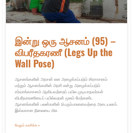
இன்று ஒரு ஆசனம் (95) –
விபரீதகரணீ (Legs Up the
Wall Pose)
ஆசனங்களின் அரசன் என அழைக்கப்படும் சிரசாசனம்
மற்றும் ஆசனங்களின் அரசி என்று அழைக்கப்படும்
சர்வாங்காசனம் ஆகியவற்றைப் பயில முடியாதவர்கள்
விபரீதகரணியைப் பயில்வதன் மூலம் மேற்கண்ட
ஆசனங்களின் பலன்களின் பெரும்பாலானவற்றை அடையலாம்.
இவ்வாசன நிலையை மிக
மேலும் வாசிக்க »