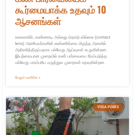
கூர்மையாக்க உதவும் 10
ஆசனங்கள்
உலகளவில், கண்ணாடி அல்லது தொடு வில்லை (contact
lens) அணிபவர்களின் எண்ணிக்கை மிகுந்த அளவில்
அதிகரித்திருப்பதாக பல்வேறு ஆய்வுகள் கூறுகின்றன.
இயற்கையான முறையில் கண் பார்வையை மேம்படுத்த
பல்வேறு பாரம்பரிய மருத்துவ முறைகள் உதவுகின்றன.
மேலும் வாசிக்க »
YOGA POSES