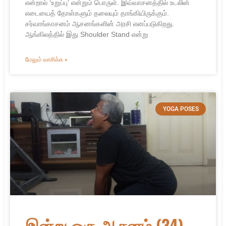
என்றால் ‘உறுப்பு’ என்றும் பொருள். இவ்வாசனத்தில் உடலின்
எடையைத் தோள்களும் தலையும் தாங்கியிருக்கும்.
சர்வாங்காசனம் ஆசனங்களின் அரசி எனப்படுகிறது.
ஆங்கிலத்தில் இது Shoulder Stand என்று
மேலும் வாசிக்க »
YOGA POSES
இன்று ஒரு ஆசனம் (34) –