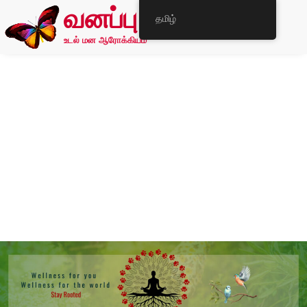
வனப்பு
தமிழ்
உடல் மன ஆரோக்கியம்