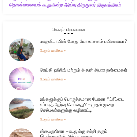
தொன்மையைக் கூறுகின்ற ஆய்வு திருமூலர் திருமந்திரம்.
மிகவும் பிரபலமான
மாதவிடாயின் போது யோகாசனம் பயிலலாமா?
மேலும் வாசிக்க »
ரெய்கி ஹீலிங் மற்றும் அதன் அபார நன்மைகள்
மேலும் வாசிக்க »
உங்களுக்குப் பொருத்தமான யோகா ரிட்ரீட்டை
எப்படித் தேர்வு செய்வது? – முதல் முறை
செல்பவர்களுக்கு வழிகாட்டி
மேலும் வாசிக்க »
ஸ்பைருலினா – உடலுக்கு சக்தி தரும்
இயற்கையின் அற்புத உணவு