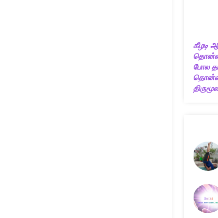
கீழடி ஆ
தொன்ம
போல தம
தொன்மை
திருமூலர