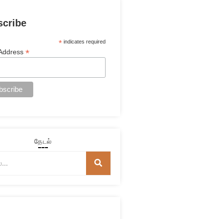
scribe
*
indicates required
*
 Address
தேடல்