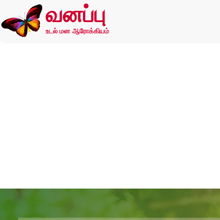
வனப்பு
உடல் மன ஆரோக்கியம்