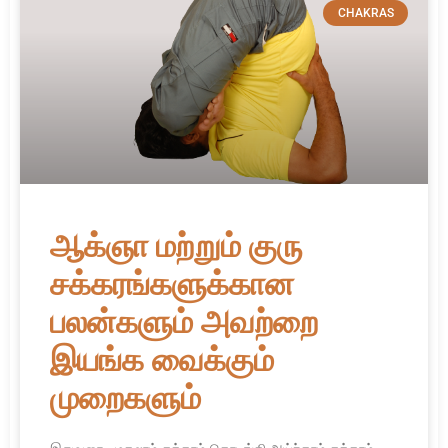
CHAKRAS
ஆக்ஞா மற்றும் குரு
சக்கரங்களுக்கான
பலன்களும் அவற்றை
இயங்க வைக்கும்
முறைகளும்