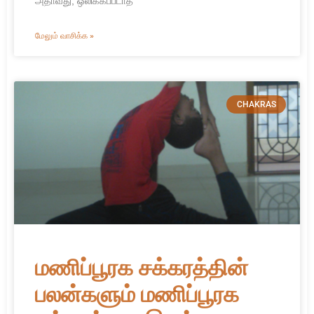
அதாவது, ஒலிக்கப்படாத
மேலும் வாசிக்க »
CHAKRAS
மணிப்பூரக சக்கரத்தின்
பலன்களும் மணிப்பூரக