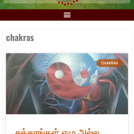
chakras
CHAKRAS
சக்கரங்கள் ஏழு அல்ல,