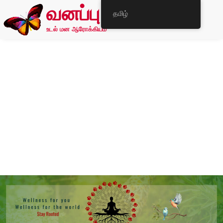
வனப்பு
தமிழ்
உடல் மன ஆரோக்கியம்