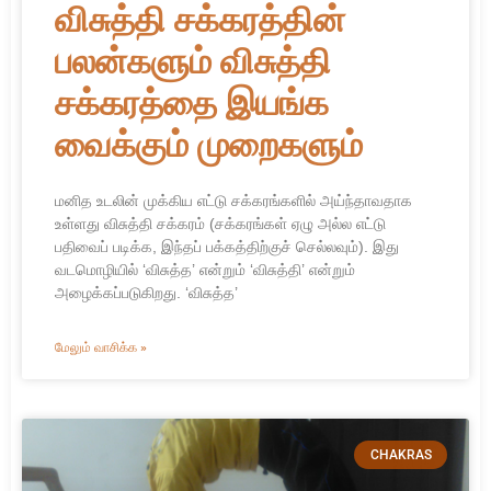
விசுத்தி சக்கரத்தின்
பலன்களும் விசுத்தி
சக்கரத்தை இயங்க
வைக்கும் முறைகளும்
மனித உடலின் முக்கிய எட்டு சக்கரங்களில் அய்ந்தாவதாக
உள்ளது விசுத்தி சக்கரம் (சக்கரங்கள் ஏழு அல்ல எட்டு
பதிவைப் படிக்க, இந்தப் பக்கத்திற்குச் செல்லவும்). இது
வடமொழியில் ‘விசுத்த’ என்றும் ‘விசுத்தி’ என்றும்
அழைக்கப்படுகிறது. ‘விசுத்த’
மேலும் வாசிக்க »
CHAKRAS