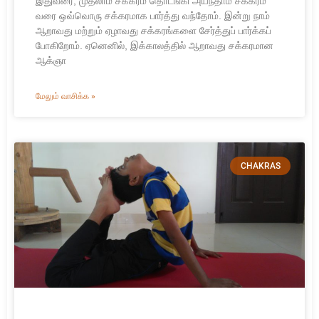
இதுவரை, முதலாம் சக்கரம் தொடங்கி அய்ந்தாம் சக்கரம்
வரை ஒவ்வொரு சக்கரமாக பார்த்து வந்தோம். இன்று நாம்
ஆறாவது மற்றும் ஏழாவது சக்கரங்களை சேர்த்துப் பார்க்கப்
போகிறோம். ஏனெனில், இக்காலத்தில் ஆறாவது சக்கரமான
ஆக்ஞா
மேலும் வாசிக்க »
CHAKRAS