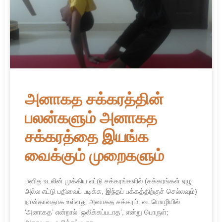
அனாகத சக்கரத்தின்
பலன்களும் அனாகத
சக்கரத்தை இயங்க
வைக்கும் முறைகளும்
மனித உடலின் முக்கிய எட்டு சக்கரங்களில் (சக்கரங்கள் ஏழு
அல்ல எட்டு பதிவைப் படிக்க, இந்தப் பக்கத்திற்குச் செல்லவும்)
நான்காவதாக உள்ளது அனாகத சக்கரம். வடமொழியில்
‘அனாகத’ என்றால் ‘ஒலிக்கப்படாத’, என்று பொருள்;