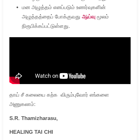
மன அழுத்தம் எனப்படும் உணர்வுகளின்
அழுத்தத்தைப் போக்குவது
ஆய்வு
மூலம்
நிரூபிக்கப்பட்டுள்ளது.
தாய் சீ கலையை கற்க விரும்புவோர் எங்களை
அணுகலாம்:
S.R. Thamizharasu,
HEALING TAI CHI