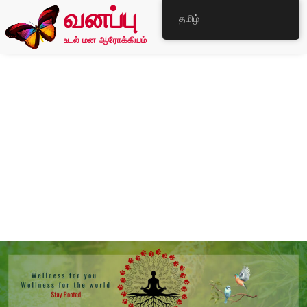
வனப்பு
தமிழ்
உடல் மன ஆரோக்கியம்