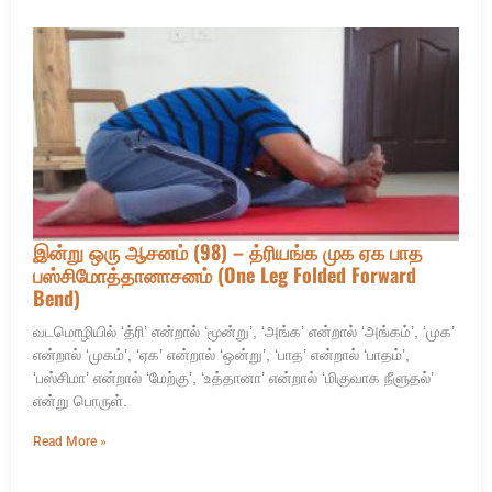
இன்று ஒரு ஆசனம் (98) – த்ரியங்க முக ஏக பாத
பஸ்சிமோத்தானாசனம் (One Leg Folded Forward
Bend)
வடமொழியில் ‘த்ரி’ என்றால் ‘மூன்று’, ‘அங்க’ என்றால் ‘அங்கம்’, ‘முக’
என்றால் ‘முகம்’, ‘ஏக’ என்றால் ‘ஒன்று’, ‘பாத’ என்றால் ‘பாதம்’,
‘பஸ்சிமா’ என்றால் ‘மேற்கு’, ‘உத்தானா’ என்றால் ‘மிகுவாக நீளுதல்’
என்று பொருள்.
Read More »