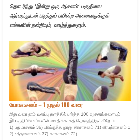
தொடர்ந்து
‘
இன்று
ஒரு
ஆசனம்
‘
பகுதியை
ஆர்வத்து
டன்
படித்துப்
பயின்ற
அனைவருக்கும்
எங்களின்
நன்றியும்
,
வாழ்த்துகளும்
.
யோகாசனம் – 1 முதல் 100 வரை
இது வரை நாம் வனப்பு தளத்தில் பார்த்த 100 ஆசனங்களையும்
இப்பகுதியில் உங்களின் வசதிக்காகத் தொகுத்திருக்கிறோம்.
1) பதுமாசனம் 36) பரிவ்ருத்த ஜானு சிரசாசனம் 71) வீரபத்ராசனம் 1
2) உத்தானாசனம் 37) காகாசனம் 72)