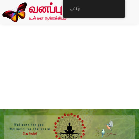
வனப்பு
தமிழ்
உடல் மன ஆரோக்கியம்