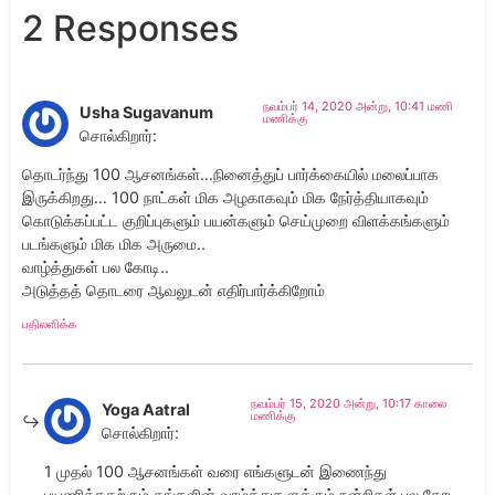
2 Responses
நவம்பர் 14, 2020 அன்று, 10:41 மணி
Usha Sugavanum
மணிக்கு
சொல்கிறார்:
தொடர்ந்து 100 ஆசனங்கள்…நினைத்துப் பார்க்கையில் மலைப்பாக
இருக்கிறது… 100 நாட்கள் மிக அழகாகவும் மிக நேர்த்தியாகவும்
கொடுக்கப்பட்ட குறிப்புகளும் பயன்களும் செய்முறை விளக்கங்களும்
படங்களும் மிக மிக அருமை..
வாழ்த்துகள் பல கோடி..
அடுத்தத் தொடரை ஆவலுடன் எதிர்பார்க்கிறோம்
பதிலளிக்க
நவம்பர் 15, 2020 அன்று, 10:17 காலை
Yoga Aatral
மணிக்கு
சொல்கிறார்:
1 முதல் 100 ஆசனங்கள் வரை எங்களுடன் இணைந்து
பயணித்ததற்கும் தங்களின் வாழ்த்துகளுக்கும் நன்றிகள் பல கோடி.