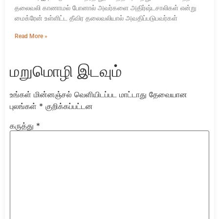
தலைவலி காணாமல் போனால் அவர்களை அதிர்ஷ்டசாலிகள் என்று
மைக்ரேன் உள்ளிட்ட தீவிர தலைவலியால் அவதிப்படுபவர்கள்
Read More »
மறுமொழி இடவும்
உங்கள் மின்னஞ்சல் வெளியிடப்பட மாட்டாது
தேவையான
புலங்கள்
*
குறிக்கப்பட்டன
கருத்து
*