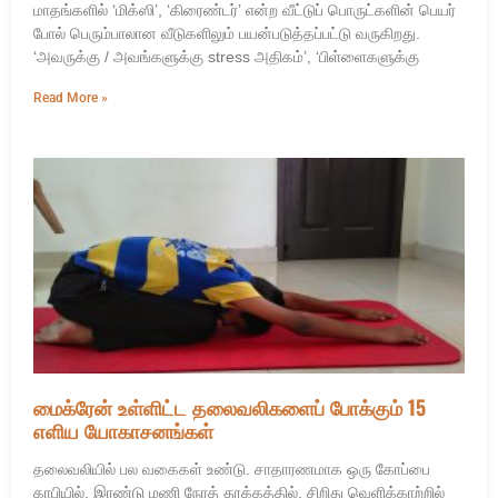
மாதங்களில் ‘மிக்ஸி’, ‘கிரைண்டர்’ என்ற வீட்டுப் பொருட்களின் பெயர்
போல் பெரும்பாலான வீடுகளிலும் பயன்படுத்தப்பட்டு வருகிறது.
‘அவருக்கு / அவங்களுக்கு stress அதிகம்’, ‘பிள்ளைகளுக்கு
Read More »
மைக்ரேன் உள்ளிட்ட தலைவலிகளைப் போக்கும் 15
எளிய யோகாசனங்கள்
தலைவலியில் பல வகைகள் உண்டு. சாதாரணமாக ஒரு கோப்பை
காபியில், இரண்டு மணி நேரத் தூக்கத்தில், சிறிது வெளிக்காற்றில்