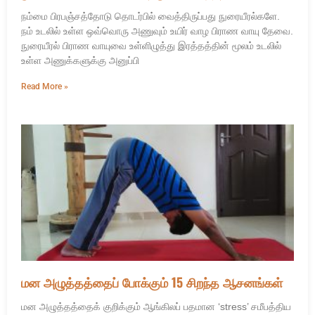
நம்மை பிரபஞ்சத்தோடு தொடர்பில் வைத்திருப்பது நுரையீரல்களே.
நம் உடலில் உள்ள ஒவ்வொரு அணுவும் உயிர் வாழ பிராண வாயு தேவை.
நுரையீரல் பிராண வாயுவை உள்ளிழுத்து இரத்தத்தின் மூலம் உடலில்
உள்ள அணுக்களுக்கு அனுப்பி
Read More »
மன அழுத்தத்தைப் போக்கும் 15 சிறந்த ஆசனங்கள்
மன அழுத்தத்தைக் குறிக்கும் ஆங்கிலப் பதமான ‘stress’ சமீபத்திய