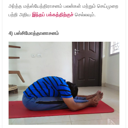
அர்த்த மத்ஸ்யேந்திராசனம் பலன்கள் மற்றும் செய்முறை
பற்றி அறிய
இந்தப் பக்கத்திற்குச்
செல்லவும்.
4) பஸ்சிமோத்தானாசனம்