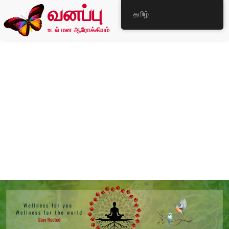
வனப்பு
தமிழ்
உடல் மன ஆரோக்கியம்